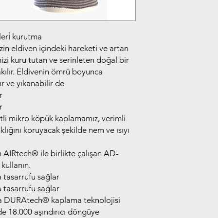
lleri̇ kurutma
zin eldiven içindeki hareketi ve artan
linizi kuru tutan ve serinleten doğal bir
ılır. Eldivenin ömrü boyunca
r ve yıkanabilir de
r
r
ntli mikro köpük kaplamamız, verimli
caklığını koruyacak şekilde nem ve ısıyı
n AIRtech®️ ile birlikte çalışan AD-
ullanın.
 tasarrufu sağlar
 tasarrufu sağlar
a DURAtech®️ kaplama teknolojisi
de 18.000 aşındırıcı döngüye