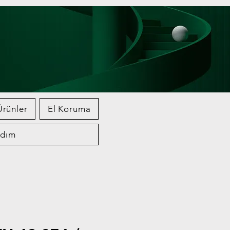
rünler
El Koruma
rdım