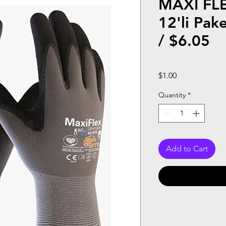
MAXI FLE
12'li Pake
/ $6.05
Price
$1.00
Quantity
*
Add to Cart