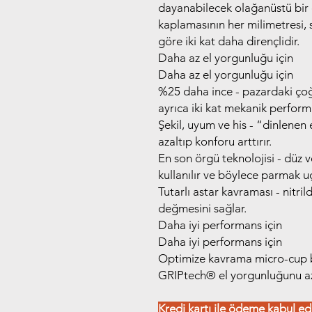
dayanabilecek olağanüstü bir d
kaplamasının her milimetresi, 
göre iki kat daha dirençlidir.
Daha az el yorgunluğu için
Daha az el yorgunluğu için
%25 daha ince - pazardaki çoğu
ayrıca iki kat mekanik perform
Şekil, uyum ve his - “dinlenen 
azaltıp konforu arttırır.
En son örgü teknolojisi - düz 
kullanılır ve böylece parmak uçl
Tutarlı astar kavraması - nitri
değmesini sağlar.
Daha iyi performans için
Daha iyi performans için
Optimize kavrama micro-cup bi
GRIPtech®️ el yorgunluğunu azal
Kredi kartı ile ödeme kabul ed