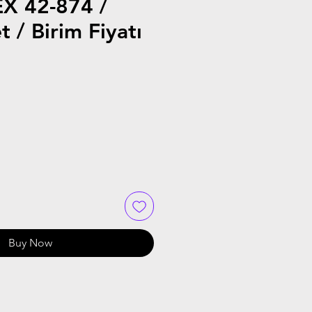
X 42-874 /
t / Birim Fiyatı
Buy Now