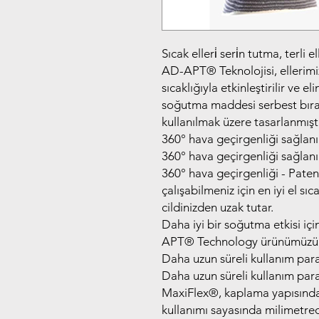
Sıcak elleri̇ seri̇n tutma, terli e
AD-APT®️ Teknolojisi, ellerimi
sıcaklığıyla etkinleştirilir ve e
soğutma maddesi serbest bırak
kullanılmak üzere tasarlanmıştı
360° hava geçirgenliği sağlanı
360° hava geçirgenliği sağlanı
360° hava geçirgenliği - Pate
çalışabilmeniz için en iyi el sı
cildinizden uzak tutar.
Daha iyi bir soğutma etkisi içi
APT®️ Technology ürünümüzü k
Daha uzun süreli kullanım para
Daha uzun süreli kullanım para
MaxiFlex®️, kaplama yapısınd
kullanımı sayasında milimetre