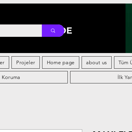
FOREIGN TRADE
er
Projeler
Home page
about us
Tüm Ü
k Koruma
İlk Ya