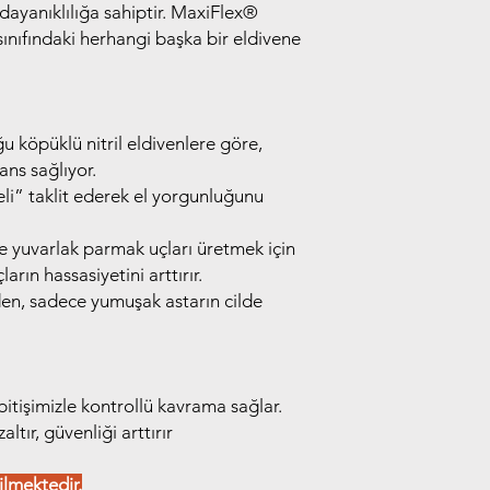
ayanıklılığa sahiptir. MaxiFlex®️
sınıfındaki herhangi başka bir eldivene
 köpüklü nitril eldivenlere göre,
ans sağlıyor.
eli” taklit ederek el yorgunluğunu
ve yuvarlak parmak uçları üretmek için
arın hassasiyetini arttırır.
lden, sadece yumuşak astarın cilde
tişimizle kontrollü kavrama sağlar.
tır, güvenliği arttırır
ilmektedir.