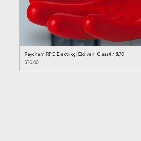
Raychem RPG Elektrikçi Eldiveni Class4 / &70
Price
$70.00